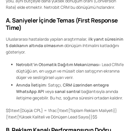
yolu, aynı bütçeyle daha yüksek dönüşüm oranı (Conversion
Rate) elde etmektir. Netrobit CRM bu dönüşümü hızlandırır.
A. Saniyeler İçinde Temas (First Response
Time)
Uluslararası hastalarda yapılan araştırmalar,
ilk yanıt süresinin
5 dakikanın altında olmasının
dönüşüm ihtimalini katladığını
gösteriyor.
Netrobit’in Otomatik Dağıtım Mekanizması:
Lead CRM’e
düştüğü an, en uygun ve müsait olan satışçının ekranına
düşer ve sesli/görsel uyarı verir.
Anında İletişim:
Satışçı,
CRM üzerinden entegre
WhatsApp API
veya
sanal santral
bağlantısıyla anında
iletişime geçebilir. Bu hız, soğuma süresini ortadan kaldırır.
$$\text{Düşük CPL} = \frac{\text{Toplam Reklam Maliyeti}}
{\text{Yüksek Kaliteli ve Dönüşen Lead Sayısı}}$$
B. Reklam Kanalı Performansının Doğru