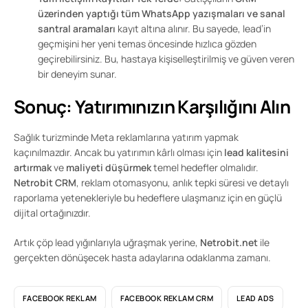
üzerinden yaptığı tüm WhatsApp yazışmaları ve sanal
santral aramaları
kayıt altına alınır. Bu sayede, lead’in
geçmişini her yeni temas öncesinde hızlıca gözden
geçirebilirsiniz. Bu, hastaya kişiselleştirilmiş ve güven veren
bir deneyim sunar.
Sonuç: Yatırımınızın Karşılığını Alın
Sağlık turizminde Meta reklamlarına yatırım yapmak
kaçınılmazdır. Ancak bu yatırımın kârlı olması için
lead kalitesini
artırmak
ve
maliyeti düşürmek
temel hedefler olmalıdır.
Netrobit CRM
, reklam otomasyonu, anlık tepki süresi ve detaylı
raporlama yetenekleriyle bu hedeflere ulaşmanız için en güçlü
dijital ortağınızdır.
Artık çöp lead yığınlarıyla uğraşmak yerine,
Netrobit.net
ile
gerçekten dönüşecek hasta adaylarına odaklanma zamanı.
FACEBOOK REKLAM
FACEBOOK REKLAM CRM
LEAD ADS