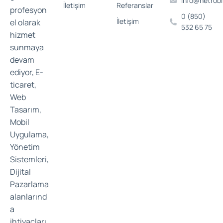
info@netrob
İletişim
Referanslar
profesyon
0 (850)
İletişim
el olarak
532 65 75
hizmet
sunmaya
devam
ediyor, E-
ticaret,
Web
Tasarım,
Mobil
Uygulama,
Yönetim
Sistemleri,
Dijital
Pazarlama
alanlarınd
a
ihtiyaçları