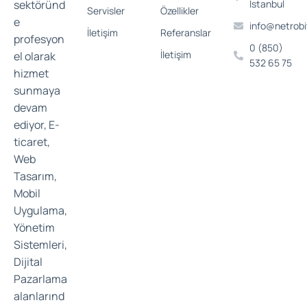
sektöründ
İstanbul
Servisler
Özellikler
e
info@netrob
İletişim
Referanslar
profesyon
0 (850)
İletişim
el olarak
532 65 75
hizmet
sunmaya
devam
ediyor, E-
ticaret,
Web
Tasarım,
Mobil
Uygulama,
Yönetim
Sistemleri,
Dijital
Pazarlama
alanlarınd