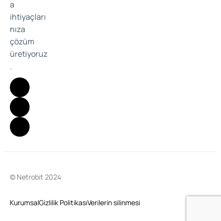
a
ihtiyaçları
nıza
çözüm
üretiyoruz
.
© Netrobit 2024
Kurumsal
Gizlilik Politikası
Verilerin silinmesi