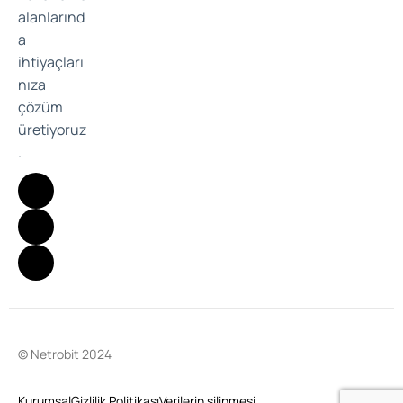
alanlarınd
a
ihtiyaçları
nıza
çözüm
üretiyoruz
.
© Netrobit 2024
Kurumsal
Gizlilik Politikası
Verilerin silinmesi