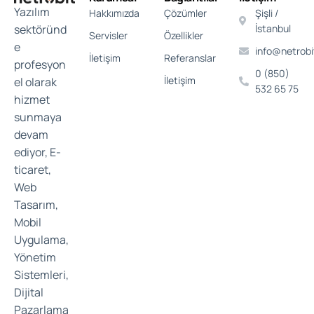
Yazılım
Hakkımızda
Çözümler
Şişli /
sektöründ
İstanbul
Servisler
Özellikler
e
info@netrob
İletişim
Referanslar
profesyon
0 (850)
İletişim
el olarak
532 65 75
hizmet
sunmaya
devam
ediyor, E-
ticaret,
Web
Tasarım,
Mobil
Uygulama,
Yönetim
Sistemleri,
Dijital
Pazarlama